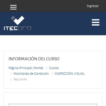
Ingresar
Pánel lateral
Saltar a contenido principal
INFORMACIÓN DEL CURSO
Página Principal (home)
Cursos
Monitoreo de Condición
INSPECCIÓN VISUAL
Resumen